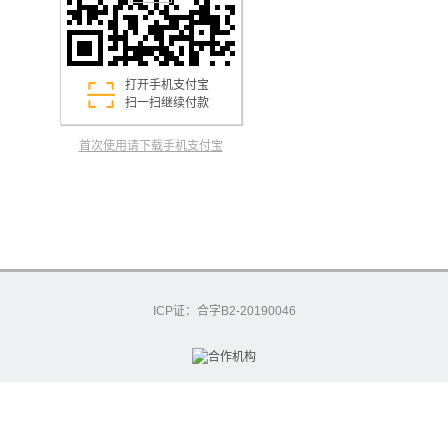
打开手机支付宝
扫一扫继续付款
首次使用请下载手机支付宝
ICP证：合字B2-20190046
excashier-54-7591