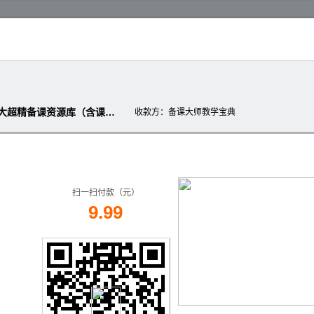
【新春大礼包】部编版一下语文：超大超精备课资源库（含课件、教案、素材、专题）
收款方
：备课大师教学宝典
扫一扫付款（元）
9.99