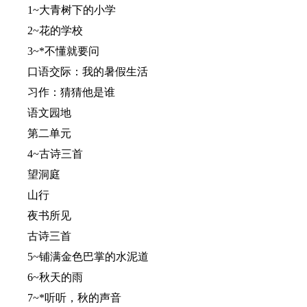
1~大青树下的小学
2~花的学校
3~*不懂就要问
口语交际：我的暑假生活
习作：猜猜他是谁
语文园地
第二单元
4~古诗三首
望洞庭
山行
夜书所见
古诗三首
5~铺满金色巴掌的水泥道
6~秋天的雨
7~*听听，秋的声音