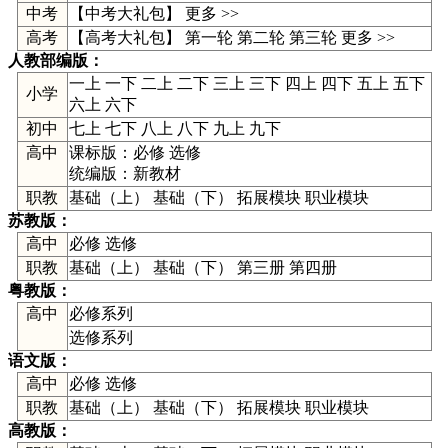
中考
【
中考大礼包
】
更多 >>
高考
【高考大礼包】
第一轮
第二轮
第三轮
更多 >>
人教部编版
：
一上
一下
二上
二下
三上
三下
四上
四下
五上
五下
小学
六上
六下
初中
七上
七下
八上
八下
九上
九下
高中
课标版：
必修
选修
统编版：
新教材
职教
基础（上） 基础（下） 拓展模块 职业模块
苏教版
：
高中
必修
选修
职教
基础（上） 基础（下） 第三册 第四册
粤教版
：
高中
必修系列
选修系列
语文版
：
高中
必修
选修
职教
基础（上） 基础（下） 拓展模块 职业模块
高教版
：